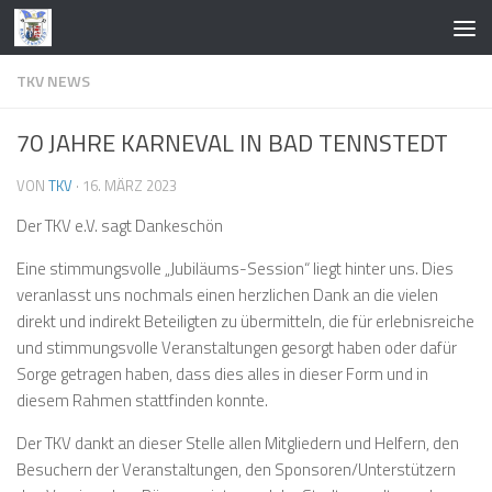
Zum Inhalt springen
TKV NEWS
70 JAHRE KARNEVAL IN BAD TENNSTEDT
VON
TKV
·
16. MÄRZ 2023
Der TKV e.V. sagt Dankeschön
Eine stimmungsvolle „Jubiläums-Session“ liegt hinter uns. Dies
veranlasst uns nochmals einen herzlichen Dank an die vielen
direkt und indirekt Beteiligten zu übermitteln, die für erlebnisreiche
und stimmungsvolle Veranstaltungen gesorgt haben oder dafür
Sorge getragen haben, dass dies alles in dieser Form und in
diesem Rahmen stattfinden konnte.
Der TKV dankt an dieser Stelle allen Mitgliedern und Helfern, den
Besuchern der Veranstaltungen, den Sponsoren/Unterstützern