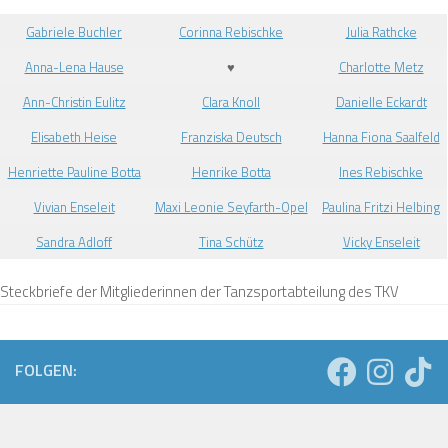
Gabriele Buchler
Corinna Rebischke
Julia Rathcke
Anna-Lena Hause
♥
Charlotte Metz
Ann-Christin Eulitz
Clara Knoll
Danielle Eckardt
Elisabeth Heise
Franziska Deutsch
Hanna Fiona Saalfeld
Henriette Pauline Botta
Henrike Botta
Ines Rebischke
Vivian Enseleit
Maxi Leonie Seyfarth-Opel
Paulina Fritzi Helbing
Sandra Adloff
Tina Schütz
Vicky Enseleit
Steckbriefe der Mitgliederinnen der Tanzsportabteilung des TKV
FOLGEN: