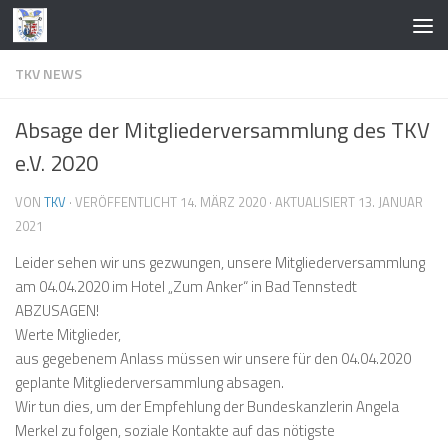
Zum Inhalt springen
TKV NEWS
Absage der Mitgliederversammlung des TKV
e.V. 2020
VON
TKV
· VERÖFFENTLICHT
14. MÄRZ 2020
· AKTUALISIERT
13. JANUAR
2021
Leider sehen wir uns gezwungen, unsere Mitgliederversammlung
am 04.04.2020 im Hotel „Zum Anker“ in Bad Tennstedt
ABZUSAGEN!
Werte Mitglieder,
aus gegebenem Anlass müssen wir unsere für den 04.04.2020
geplante Mitgliederversammlung absagen.
Wir tun dies, um der Empfehlung der Bundeskanzlerin Angela
Merkel zu folgen, soziale Kontakte auf das nötigste