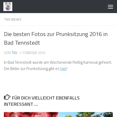
Zum Inhalt springen
TKV NEWS
Die besten Fotos zur Prunksitzung 2016 in
Bad Tennstedt
VON
TKV
·
7. FEBRUAR 2016
In Bad Tennstedt wurde am Wochenende fleißig Karneval gefeiert.
Die Bilder zur Prunksitzung gibt es
hier
!
FÜR DICH VIELLEICHT EBENFALLS
INTERESSANT …