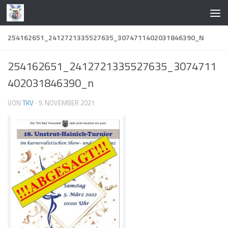
Zum Inhalt springen
254162651_2412721335527635_3074711402031846390_N
254162651_2412721335527635_3074711
402031846390_n
VON
TKV
·
9. NOVEMBER 2021