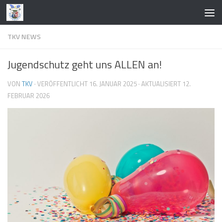
Zum Inhalt springen
TKV NEWS
Jugendschutz geht uns ALLEN an!
VON
TKV
· VERÖFFENTLICHT
16. JANUAR 2025
· AKTUALISIERT
12.
FEBRUAR 2026