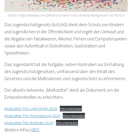
Quelle: https://pixabay.com/photos/carnival-color-desktop-background-3076952/
Das Jugendschutzgesetz (JuSchG) dient dem Schutz von Kindern
und Jugendlichen in der Öffentlichkeit und regelt den Verkauf und
die Abgabe von Tabakwaren, Alkohol, Filmen und Computerspielen
sowie den Aufenthalt in Diskotheken, Gaststätten und
Spielotheken.
Das Jugendamt hat die Aufgabe, neben Kontrollen zur Einhaltung
des Jugendschutzgesetzes, umfassend über den Inhalt des
Gesetzes und die Maßnahmen zum Jugendschutz zu informieren.
Der allseits bekannte „Muttizettel“ dient als Dokument um die
Einlasskontrollen zu erleichtern.
Muttizettel-TKV-Light-Night-2026
Herunterladen
Muttizettel-TKV-Prunksitzung-2026
Herunterladen
Muttizettel-TKV-RoMoBa-2026
Herunterladen
Weitere Infos
HIER
.