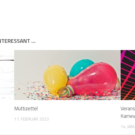
INTERESSANT …
Muttizettel
Verans
Karnev
17. FEBRUAR 2023
14. JA