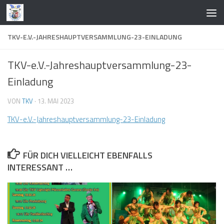
Zum Inhalt springen
TKV-E.V.-JAHRESHAUPTVERSAMMLUNG-23-EINLADUNG
TKV-e.V.-Jahreshauptversammlung-23-
Einladung
VON
TKV
·
13. MAI 2023
TKV-e.V.-Jahreshauptversammlung-23-Einladung
FÜR DICH VIELLEICHT EBENFALLS
INTERESSANT …