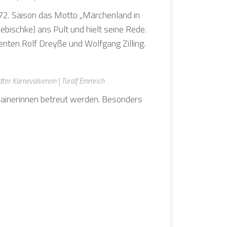
e 72. Saison das Motto „Märchenland in
bischke) ans Pult und hielt seine Rede.
nten Rolf Dreyße und Wolfgang Zilling.
ter Karnevalverein | Toralf Emmrich
Trainerinnen betreut werden. Besonders