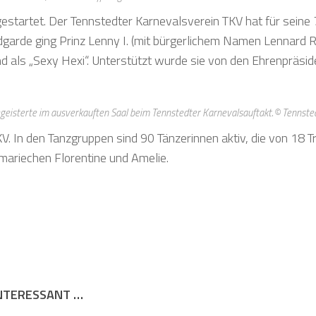
t gestartet. Der Tennstedter Karnevalsverein TKV hat für sein
arde ging Prinz Lenny I. (mit bürgerlichem Namen Lennard Re
als „Sexy Hexi“. Unterstützt wurde sie von den Ehrenpräside
eisterte im ausverkauften Saal beim Tennstedter Karnevalsauftakt.© Tennsted
V. In den Tanzgruppen sind 90 Tänzerinnen aktiv, die von 18 
zmariechen Florentine und Amelie.
INTERESSANT …