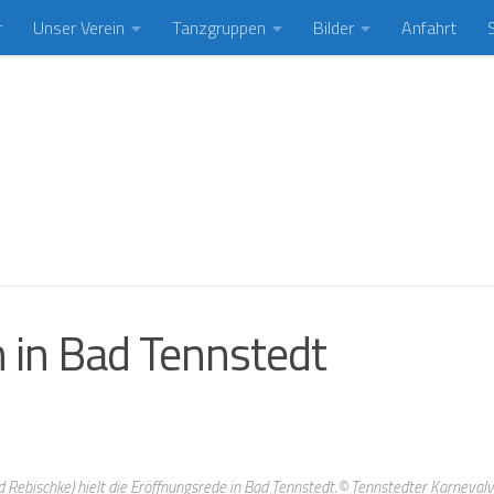
r
Unser Verein
Tanzgruppen
Bilder
Anfahrt
n in Bad Tennstedt
rd Rebischke) hielt die Eröffnungsrede in Bad Tennstedt.© Tennstedter Karnevalv