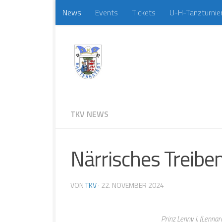
News
Events
Tickets
U-H-Tanzturnie
Zum Inhalt springen
TKV NEWS
Närrisches Treibe
VON
TKV
·
22. NOVEMBER 2024
Prinz Lenny I. (Lenna